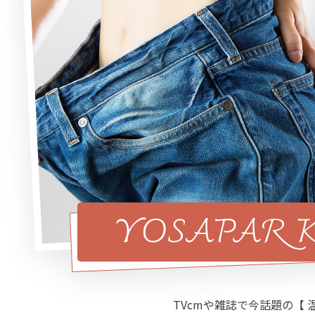
TVcmや雑誌で今話題の【 温